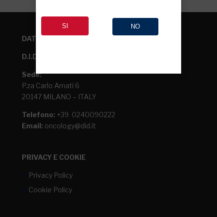
SI
NO
DATI AZIENDA
D.I.D. S.p.A
Sede:
P.za Carlo Amati 6
20147 MILANO – ITALY
Telefono:
+39 0240090222
Email:
oncology@did.it
PRIVACY E COOKIE
Privacy Policy
Cookie Policy