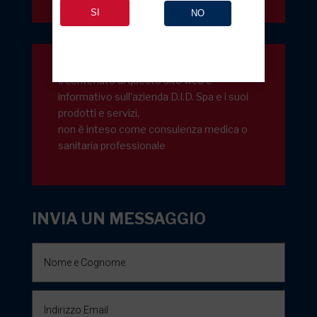
SI
NO
Il contenuto di questo sito web è
informativo sull'azienda D.I.D. Spa e i suoi
prodotti e servizi,
non è inteso come consulenza medica o
sanitaria professionale
INVIA UN MESSAGGIO