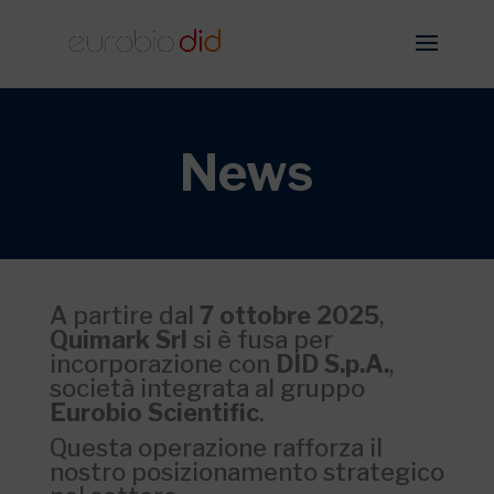
News
A partire dal
7 ottobre 2025
,
Quimark Srl
si è fusa per
incorporazione con
DID S.p.A.
,
società integrata al gruppo
Eurobio Scientific
.
Questa operazione rafforza il
nostro posizionamento strategico