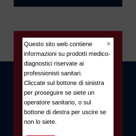
Questo sito web contiene 
informazioni su prodotti medico-
Per informazioni
diagnostici riservate ai 
professionisti sanitari. 


Telefono
Cliccate sul bottone di sinistra 
+39
0240090222
per proseguire se siete un 
operatore sanitario, o sul 

Email
bottone di destra per uscire se 
oncology@did.it
non lo siete.